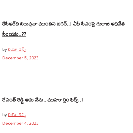
కేసీఆర్‌ని నిలువునా ముంచిన జగన్..! ఏపీ సీఎంపై గులాబీ అధినేత
సీరియస్‌..??
by
లియో డెస్క్
December 5, 2023
...
రేవంత్ రెడ్డి అను నేను.. ముహూర్తం ఫిక్స్..!
by
లియో డెస్క్
December 4, 2023