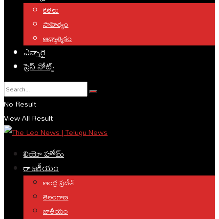
కళలు
సాహిత్యం
ఆధ్యాత్మికం
ఎన్నారై
ప్రెస్ నోట్స్
No Result
View All Result
లియో హోమ్
రాజకీయం
ఆంధ్ర ప్రదేశ్
తెలంగాణ
జాతీయం