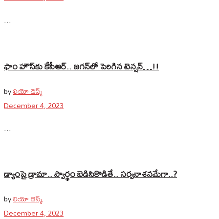
...
ఫాం హౌస్‌కు కేసీఆర్.. జగన్‌లో పెరిగిన టెన్షన్‌…!!
by
లియో డెస్క్
December 4, 2023
...
డ్యాంపై డ్రామా.. స్వార్థం బెడిసికొడితే.. సర్వనాశనమేగా..?
by
లియో డెస్క్
December 4, 2023