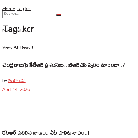
Home
Tag
kcr
Tag:
kcr
No Result
View All Result
చంద్రబాబుపై కేటీఆర్‌ ప్రశంసలు.. బీఆర్‌ఎస్‌ స్వరం మారిందా..?
by
లియో డెస్క్
April 14, 2026
...
కేసీఆర్‌ వదిలిన బాణం.. ఏపీ పాలిట శాపం..!