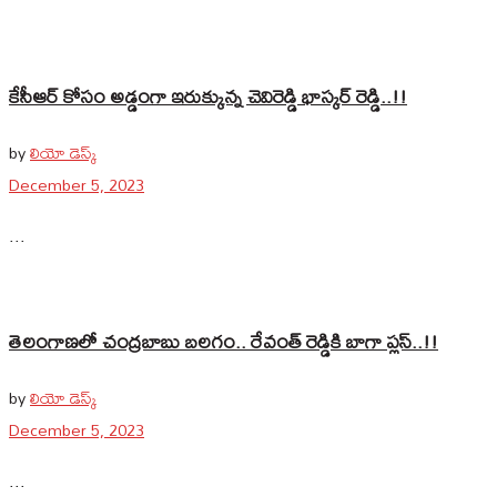
కేసీఆర్‌ కోసం అడ్డంగా ఇరుక్కున్న చెవిరెడ్డి భాస్కర్‌ రెడ్డి..!!
by
లియో డెస్క్
December 5, 2023
...
తెలంగాణలో చంద్రబాబు బలగం.. రేవంత్‌ రెడ్డికి బాగా ప్లస్‌..!!
by
లియో డెస్క్
December 5, 2023
...