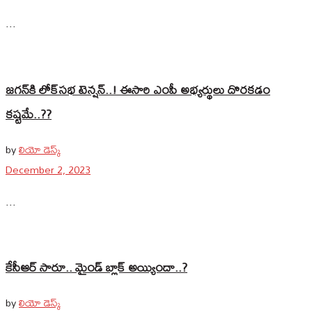
...
జగన్‌కి లోక్‌సభ టెన్షన్‌..! ఈసారి ఎంపీ అభ్యర్థులు దొరకడం
కష్టమే..??
by
లియో డెస్క్
December 2, 2023
...
కేసీఆర్ సారూ.. మైండ్ బ్లాక్ అయ్యిందా..?
by
లియో డెస్క్