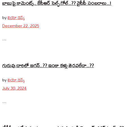
బాబుపై కామెంట్స్.. కేసీఆర్‌ సెల్ఫ్‌ గోల్‌..?? వైసీపీ సంబరాలు‌..‌!
by
లియో డెస్క్
December 22, 2025
...
గురువు దారిలో జగన్‌..?? ఇంకా కళ్లు తెరవలేదా..??
by
లియో డెస్క్
July 30, 2024
...