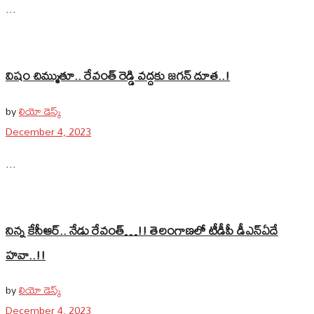
...
విషం చిమ్ముతూ.. రేవంత్ రెడ్డి వద్దకు జగన్ దూత..!
by
లియో డెస్క్
December 4, 2023
...
నిన్న కేసీఆర్‌.. నేడు రేవంత్‌…!! తెలంగాణలో టీడీపీ డీఎన్‌ఏదే
హవా..!!
by
లియో డెస్క్
December 4, 2023