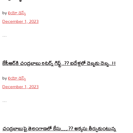
by
లియో డెస్క్
December 1, 2023
...
కేసీఆర్‌కి చంద్రబాబు రిటర్న్ గిఫ్ట్..?? ఐదేళ్లలో దెబ్బకు దెబ్బ..!!
by
లియో డెస్క్
December 1, 2023
...
చంద్రబాబుపై తెలంగాణలో కేసు….?? అక్కసు తీర్చుకుంటున్న