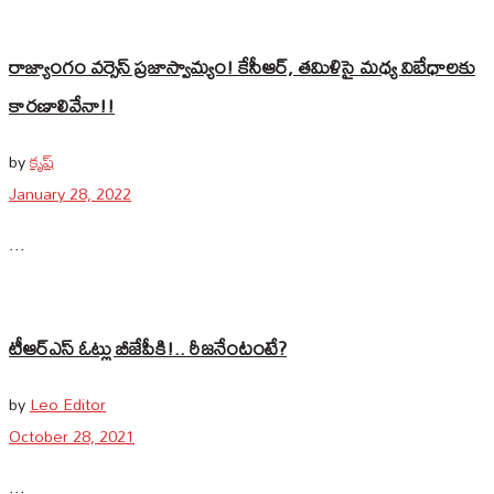
రాజ్యాంగం వర్సెస్ ప్రజాస్వామ్యం! కేసీఆర్, తమిళిసై మధ్య విబేధాలకు
కారణాలివేనా!!
by
కృష్
January 28, 2022
...
టీఆర్ఎస్ ఓట్లు బీజేపీకి!.. రీజ‌నేంటంటే?
by
Leo Editor
October 28, 2021
...