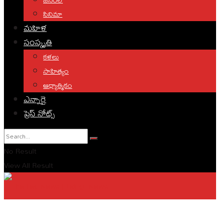
సినిమా
మహిళ
సంస్కృతి
కళలు
సాహిత్యం
ఆధ్యాత్మికం
ఎన్నారై
ప్రెస్ నోట్స్
No Result
View All Result
English