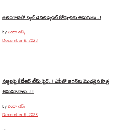
తెలంగాణలో స్కిల్ డెవలప్మెంట్ కోర్సులకు అడుగులు..!
by
లియో డెస్క్
December 8, 2023
...
సజ్జలపై కేటీఆర్‌ టీమ్‌ ఫైర్‌..! ఏపీలో జగన్‌‌కు మొదలైన కొత్త
అనుమానాలు..!!
by
లియో డెస్క్
December 6, 2023
...