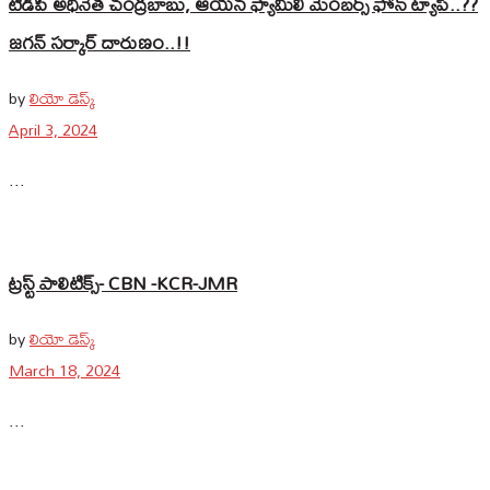
టీడీపీ అధినేత చంద్రబాబు, ఆయన ఫ్యామిలీ మెంబర్స్‌ ఫోన్ ట్యాప్..??
జగన్‌ సర్కార్‌ దారుణం..!!
by
లియో డెస్క్
April 3, 2024
...
ట్రస్ట్ పాలిటిక్స్- CBN -KCR-JMR
by
లియో డెస్క్
March 18, 2024
...