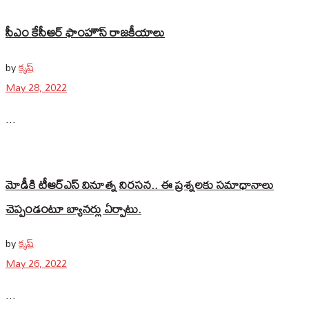
సీఎం కేసీఆర్ ఫాంహౌస్ రాజకీయాలు
by
కృష్
May 28, 2022
...
మోడీకి టీఆర్ఎస్ వినూత్న నిరసన.. ఈ ప్రశ్నలకు సమాధానాలు
చెప్పండంటూ బ్యానర్లు ఏర్పాటు.
by
కృష్
May 26, 2022
...