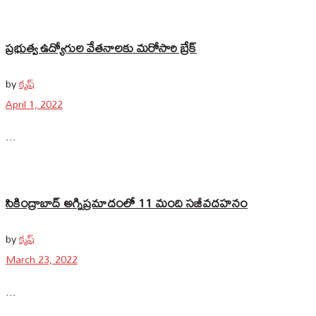
ప్రభుత్వ ఉద్యోగుల వేతనాలకు మరోసారి బ్రేక్
by
కృష్
April 1, 2022
...
సికింద్రాబాద్ అగ్నిప్రమాదంలో 11 మంది సజీవదహనం
by
కృష్
March 23, 2022
...