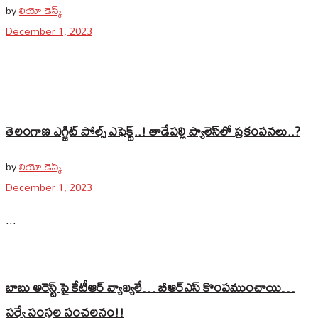
by
లియో డెస్క్
December 1, 2023
...
తెలంగాణ ఎగ్జిట్ పోల్స్ ఎఫెక్ట్‌..! తాడేపల్లి ప్యాలెస్‌లో ప్రకంపనలు..?
by
లియో డెస్క్
December 1, 2023
...
బాబు అరెస్ట్ పై కేటీఆర్ వ్యాఖ్యలే… బీఆర్ఎస్ కొంపముంచాయి…
సర్వే సంస్థల సంచలనం!!