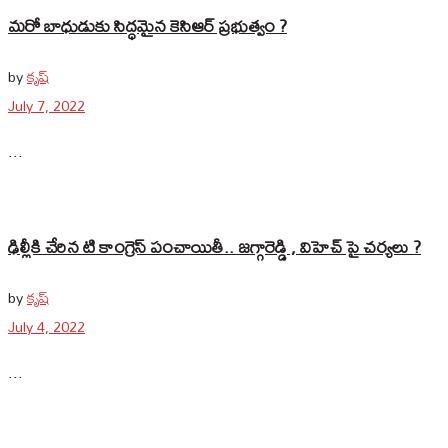
మరో బాధుడుకు సిద్ధమైన కెసిఆర్ ప్రభుత్వం ?
by
కృష్
July 7, 2022
...
ఢిల్లీకి చేరిన టి కాంగ్రెస్ పంచాయితీ.. జగ్గారెడ్డి , విహెచ్ పై చర్యలు ?
by
కృష్
July 4, 2022
...