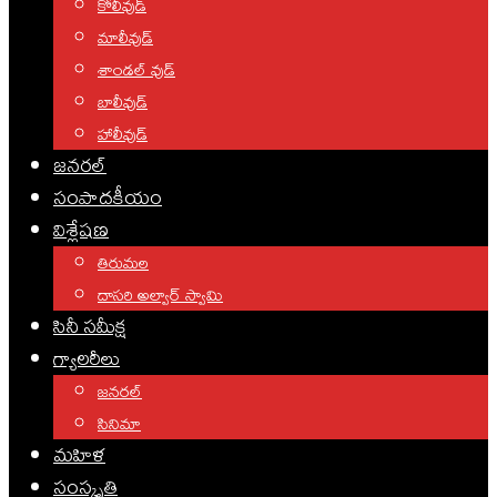
కోలీవుడ్
మాలీవుడ్
శాండల్ వుడ్
బాలీవుడ్
హాలీవుడ్
జనరల్
సంపాదకీయం
విశ్లేషణ
తిరుమల
దాసరి అల్వార్ స్వామి
సినీ సమీక్ష
గ్యాలరీలు
జనరల్
సినిమా
మహిళ
సంస్కృతి