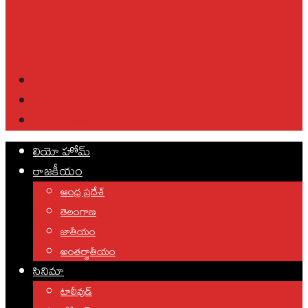
English
Leo Poll
Leo Channel
లియో హోమ్
రాజకీయం
ఆంధ్ర ప్రదేశ్
తెలంగాణ
జాతీయం
అంతర్జాతీయం
సినిమా
టాలీవుడ్