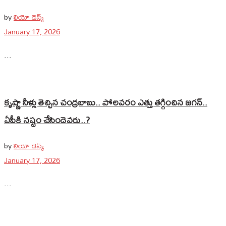
by
లియో డెస్క్
January 17, 2026
...
కృష్ణా నీళ్లు తెచ్చిన చంద్రబాబు.. పోలవరం ఎత్తు తగ్గించిన జగన్‌..
ఏపీకి నష్టం చేసిందెవరు..?
by
లియో డెస్క్
January 17, 2026
...