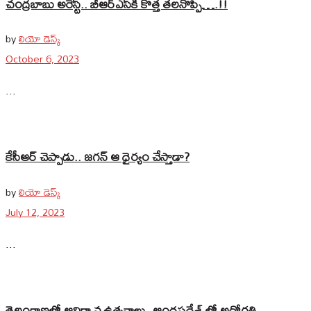
చంద్రబాబు అరెస్ట్‌.. బీఆర్‌ఎస్‌కి కొత్త తలనొప్పి….!!
by
లియో డెస్క్
October 6, 2023
...
కేసీఆర్‌ చెప్పాడు.. జగన్‌ ఆ ధైర్యం చేస్తాడా?
by
లియో డెస్క్
July 12, 2023
...
తెలంగాణలో ఆవిర్భావ ఉత్సవాలు..ఆంధ్రప్రదేశ్ లో అధోగతి