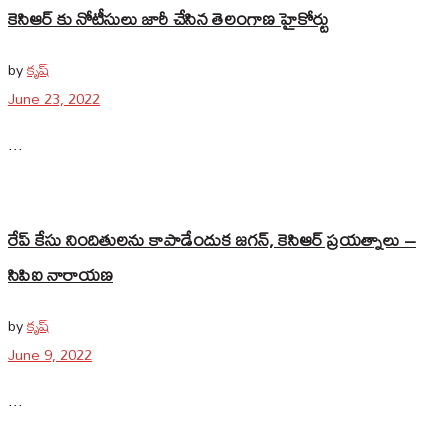
కెసిఆర్ కు నోటీసులు జారీ చేసిన తెలంగాణ హైకోర్టు
by
కృష్
June 23, 2022
...
రేప్ కేసు నిందితులను కాపాడేందుక జగన్, కెసిఆర్ ప్రయత్నాలు –
సిపిఐ నారాయణ
by
కృష్
June 9, 2022
...