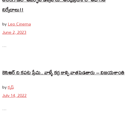
నిర్వేదాలు!!
by
Leo Cinema
June 2, 2023
...
కెసిఆర్ ది కపట ప్రేమ.. వాళ్ళే కర్ర కాల్చి వాతపెడతారు – విజయశాంతి
by
కృష్
July 14, 2022
...