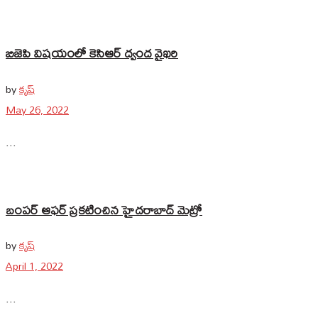
బిజెపి విషయంలో కెసిఆర్ ద్వంద వైఖరి
by
కృష్
May 26, 2022
...
బంపర్ ఆఫర్ ప్రకటించిన హైదరాబాద్ మెట్రో
by
కృష్
April 1, 2022
...