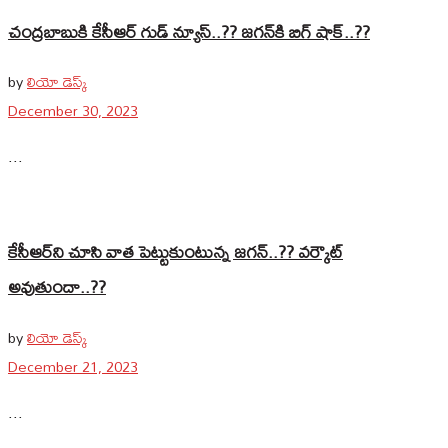
చంద్రబాబుకి కేసీఆర్‌ గుడ్‌ న్యూస్‌..?? జగన్‌కి బిగ్‌ షాక్‌..??
by
లియో డెస్క్
December 30, 2023
...
కేసీఆర్‌ని చూసి వాత పెట్టుకుంటున్న జగన్‌..?? వర్కౌట్
అవుతుందా..??
by
లియో డెస్క్
December 21, 2023
...