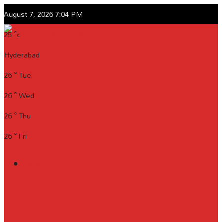
August 7, 2026 7:04 PM
25
°c
Hyderabad
26
°
Tue
26
°
Wed
26
°
Thu
26
°
Fri
Login