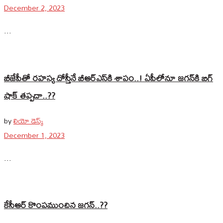
December 2, 2023
...
బీజేపీతో రహస్య దోస్తీనే బీఆర్‌ఎస్‌కి శాపం..! ఏపీలోనూ జగన్‌కి బిగ్‌
షాక్‌ తప్పదా..??
by
లియో డెస్క్
December 1, 2023
...
కేసీఆర్‌ కొంపముంచిన జగన్‌..??