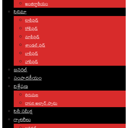
అంతర్జాతీయం
సినిమా
టాలీవుడ్
కోలీవుడ్
మాలీవుడ్
శాండల్ వుడ్
బాలీవుడ్
హాలీవుడ్
జనరల్
సంపాదకీయం
విశ్లేషణ
తిరుమల
దాసరి అల్వార్ స్వామి
సినీ సమీక్ష
గ్యాలరీలు
జనరల్